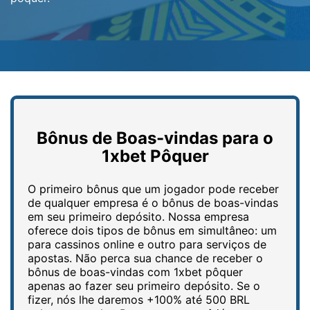
Bônus de Boas-vindas para o
1xbet Pôquer
O primeiro bônus que um jogador pode receber
de qualquer empresa é o bônus de boas-vindas
em seu primeiro depósito. Nossa empresa
oferece dois tipos de bônus em simultâneo: um
para cassinos online e outro para serviços de
apostas. Não perca sua chance de receber o
bônus de boas-vindas com 1xbet pôquer
apenas ao fazer seu primeiro depósito. Se o
fizer, nós lhe daremos +100% até 500 BRL