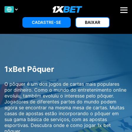
CADASTRE-SE
BAIXAR
1xBet Pôquer
O pôquer é um dos jogos de cartas mais populares
por dinheiro. Como o mundo do entretenimento online
evoluiu, também evoluiu o interesse pelo pôquer.
Jogadores de diferentes partes do mundo podem
agora se encontrar na mesma mesa de cartas. Muitas
casas de apostas estão incorporando o pôquer em
sua gama básica de serviços, com as apostas
esportivas. Descubra onde e como jogar 1x bet
pôquer.