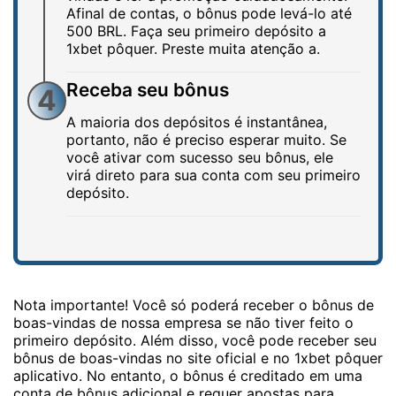
Afinal de contas, o bônus pode levá-lo até
500 BRL. Faça seu primeiro depósito a
1xbet pôquer. Preste muita atenção a.
Receba seu bônus
4
A maioria dos depósitos é instantânea,
portanto, não é preciso esperar muito. Se
você ativar com sucesso seu bônus, ele
virá direto para sua conta com seu primeiro
depósito.
Nota importante! Você só poderá receber o bônus de
boas-vindas de nossa empresa se não tiver feito o
primeiro depósito. Além disso, você pode receber seu
bônus de boas-vindas no site oficial e no 1xbet pôquer
aplicativo. No entanto, o bônus é creditado em uma
conta de bônus adicional e requer apostas para