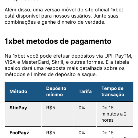
Além disso, uma versão móvel do site oficial 1xbet
está disponível para nossos usuários. Junte suas
combinações e ganhe dinheiro de verdade.
1xbet metodos de pagamento
Na 1xbet você pode efetuar depósitos via UPI, PayTM,
VISA e MasterCard, Skrill, e outras formas. E a tabela
abaixo dará uma resposta mais detalhada sobre os
métodos e limites de depósito e saque.
Depósito
Tempo de
Método
Tarifa
mínimo
transação
SticPay
R$5
0%
De 15
minutos a 2
horas
EcoPayz
R$5
0%
De 15