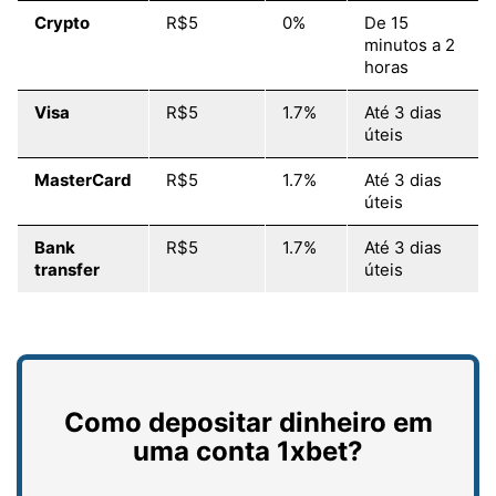
Crypto
R$5
0%
De 15
minutos a 2
horas
Visa
R$5
1.7%
Até 3 dias
úteis
MasterCard
R$5
1.7%
Até 3 dias
úteis
Bank
R$5
1.7%
Até 3 dias
transfer
úteis
Como depositar dinheiro em
uma conta 1xbet?