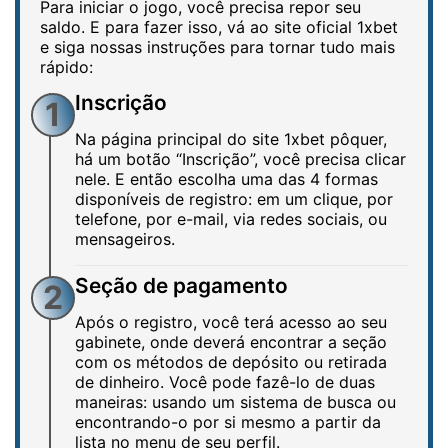
Para iniciar o jogo, você precisa repor seu
saldo. E para fazer isso, vá ao site oficial 1xbet
e siga nossas instruções para tornar tudo mais
rápido:
Inscrição
1
Na página principal do site 1xbet pôquer,
há um botão “Inscrição”, você precisa clicar
nele. E então escolha uma das 4 formas
disponíveis de registro: em um clique, por
telefone, por e-mail, via redes sociais, ou
mensageiros.
Seção de pagamento
2
Após o registro, você terá acesso ao seu
gabinete, onde deverá encontrar a seção
com os métodos de depósito ou retirada
de dinheiro. Você pode fazê-lo de duas
maneiras: usando um sistema de busca ou
encontrando-o por si mesmo a partir da
lista no menu de seu perfil.