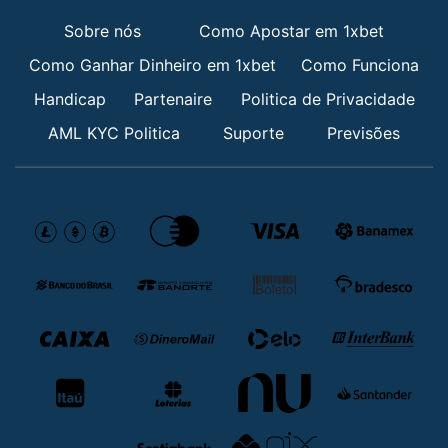
Sobre nós
Como Apostar em 1xbet
Como Ganhar Dinheiro em 1xbet
Como Funciona
Handicap
Partenaire
Politica de Privacidade
AML KYC Politica
Suporte
Previsões