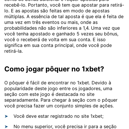
recebê-lo. Portanto, você tem que apostar para retirá-
lo. E as apostas são feitas em modo de apostas
múltiplas. A essência de tal aposta é que ela é feita de
uma vez em três eventos ou mais, onde as
probabilidades não são inferiores a 1,4. Uma vez que
você tenha apostado e ganhado 5 vezes seu bônus,
você o receberá de volta em sua conta. E isso
significa em sua conta principal, onde você pode
retirá-la.
Como jogar pôquer no 1xbet?
O pôquer é fácil de encontrar no 1xbet. Devido à
popularidade deste jogo entre os jogadores, uma
seção com este jogo é destacada no site
separadamente. Para chegar à seção com o pôquer
você precisa fazer um conjunto simples de ações.
Você deve estar registrado no site 1xbet;
No menu superior, você precisa ir para a seção