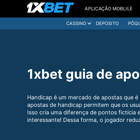
APLICAÇÃO MOBLILE
CASSINO
DEPOSITO
PÔQ
1xbet guia de ap
Handicap é um mercado de apostas que é u
apostas de handicap permitem que os usuá
Isso cria uma diferença de pontos fictícia
interessante! Dessa forma, o jogador redu