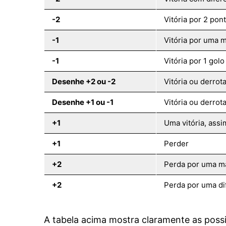
-2
Vitória por 2 po
-1
Vitória por uma 
-1
Vitória por 1 gol
Desenhe +2 ou -2
Vitória ou derro
Desenhe +1 ou -1
Vitória ou derro
+1
Uma vitória, as
+1
Perder
+2
Perda por uma ma
+2
Perda por uma di
A tabela acima mostra claramente as poss