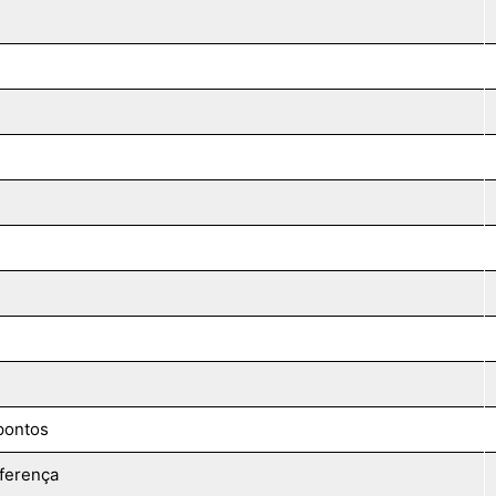
pontos
iferença