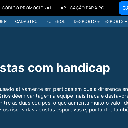
C
CÓDIGO PROMOCIONAL
APLICAÇÃO PARA PC
UER
CADASTRO
FUTEBOL
DESPORTO
ESPORTS
ostas com handicap
sado ativamente em partidas em que a diferença en
rios dêem vantagem à equipe mais fraca e desfavoreç
 entre as duas equipes, o que aumenta muito o valor 
z os riscos das apostas esportivas e, portanto, tam