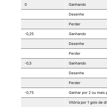
0
Ganhando
Desenhe
Perder
-0,25
Ganhando
Desenhe
Perder
-0,5
Ganhando
Desenhe
Perder
-0,75
Ganhar por 2 ou mais 
Vitória por 1 golo de d