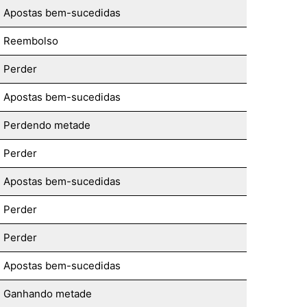
Apostas bem-sucedidas
Reembolso
Perder
Apostas bem-sucedidas
Perdendo metade
Perder
Apostas bem-sucedidas
Perder
Perder
Apostas bem-sucedidas
Ganhando metade