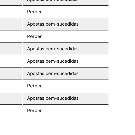
Perder
Apostas bem-sucedidas
Perder
Apostas bem-sucedidas
Apostas bem-sucedidas
Apostas bem-sucedidas
Perder
Apostas bem-sucedidas
Perder