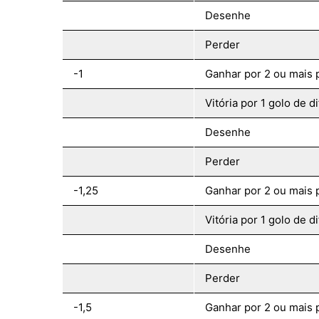
Desenhe
Perder
-1
Ganhar por 2 ou mais 
Vitória por 1 golo de d
Desenhe
Perder
-1,25
Ganhar por 2 ou mais 
Vitória por 1 golo de d
Desenhe
Perder
-1,5
Ganhar por 2 ou mais 