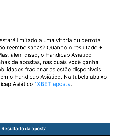
stará limitado a uma vitória ou derrota
 são reembolsadas? Quando o resultado +
Mas, além disso, o Handicap Asiático
inhas de apostas, nas quais você ganha
ilidades fracionárias estão disponíveis.
rem o Handicap Asiático. Na tabela abaixo
icap Asiático
1XBET aposta
.
Resultado da aposta