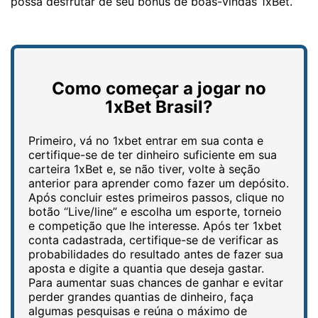
possa desfrutar de seu bônus de boas-vindas 1xBet.
Como começar a jogar no
1xBet Brasil?
Primeiro, vá no 1xbet entrar em sua conta e
certifique-se de ter dinheiro suficiente em sua
carteira 1xBet e, se não tiver, volte à seção
anterior para aprender como fazer um depósito.
Após concluir estes primeiros passos, clique no
botão “Live/line” e escolha um esporte, torneio
e competição que lhe interesse. Após ter 1xbet
conta cadastrada, certifique-se de verificar as
probabilidades do resultado antes de fazer sua
aposta e digite a quantia que deseja gastar.
Para aumentar suas chances de ganhar e evitar
perder grandes quantias de dinheiro, faça
algumas pesquisas e reúna o máximo de