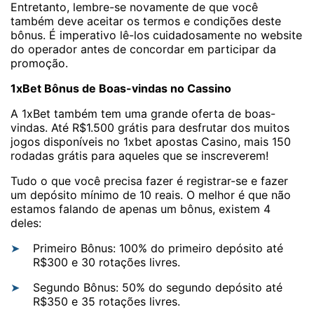
Entretanto, lembre-se novamente de que você
também deve aceitar os termos e condições deste
bônus. É imperativo lê-los cuidadosamente no website
do operador antes de concordar em participar da
promoção.
1xBet Bônus de Boas-vindas no Cassino
A 1xBet também tem uma grande oferta de boas-
vindas. Até R$1.500 grátis para desfrutar dos muitos
jogos disponíveis no 1xbet apostas Casino, mais 150
rodadas grátis para aqueles que se inscreverem!
Tudo o que você precisa fazer é registrar-se e fazer
um depósito mínimo de 10 reais. O melhor é que não
estamos falando de apenas um bônus, existem 4
deles:
Primeiro Bônus: 100% do primeiro depósito até
R$300 e 30 rotações livres.
Segundo Bônus: 50% do segundo depósito até
R$350 e 35 rotações livres.