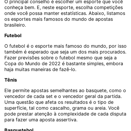
O principal conselho é escolher um esporte que você
conheça bem. E, neste esporte, escolha competições
onde você possa manter estatísticas. Abaixo, listamos
os esportes mais famosos do mundo de apostas
brasileiro.
Futebol
O futebol é o esporte mais famoso do mundo, por isso
também é esperado que seja um dos mais procurados.
Fazer previsões sobre o futebol mesmo que seja a
Copa do Mundo de 2022 é bastante simples, embora
haja muitas maneiras de fazê-lo.
Tênis
Ele permite apostas semelhantes ao basquete, como o
vencedor de cada set e o vencedor geral da partida.
Uma questão que afeta os resultados é o tipo de
superfície, tal como cascalho, grama ou areia. Você
pode prestar atenção à complexidade de cada disputa
para fazer uma aposta assertiva.
Basquetebol