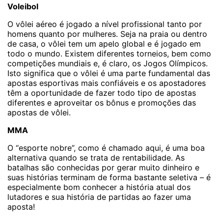
Voleibol
O vôlei aéreo é jogado a nível profissional tanto por
homens quanto por mulheres. Seja na praia ou dentro
de casa, o vôlei tem um apelo global e é jogado em
todo o mundo. Existem diferentes torneios, bem como
competições mundiais e, é claro, os Jogos Olímpicos.
Isto significa que o vôlei é uma parte fundamental das
apostas esportivas mais confiáveis e os apostadores
têm a oportunidade de fazer todo tipo de apostas
diferentes e aproveitar os bônus e promoções das
apostas de vôlei.
MMA
O “esporte nobre”, como é chamado aqui, é uma boa
alternativa quando se trata de rentabilidade. As
batalhas são conhecidas por gerar muito dinheiro e
suas histórias terminam de forma bastante seletiva – é
especialmente bom conhecer a história atual dos
lutadores e sua história de partidas ao fazer uma
aposta!