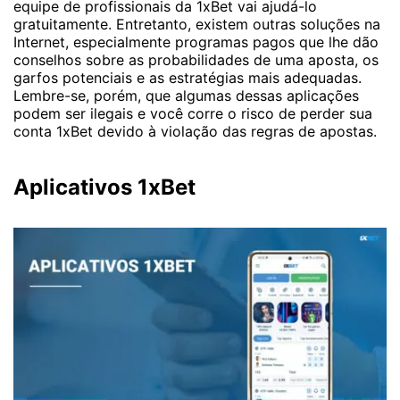
equipe de profissionais da 1xBet vai ajudá-lo
gratuitamente. Entretanto, existem outras soluções na
Internet, especialmente programas pagos que lhe dão
conselhos sobre as probabilidades de uma aposta, os
garfos potenciais e as estratégias mais adequadas.
Lembre-se, porém, que algumas dessas aplicações
podem ser ilegais e você corre o risco de perder sua
conta 1xBet devido à violação das regras de apostas.
Aplicativos 1xBet