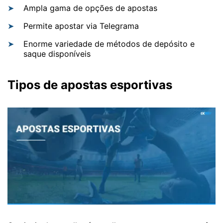
Ampla gama de opções de apostas
Permite apostar via Telegrama
Enorme variedade de métodos de depósito e
saque disponíveis
Tipos de apostas esportivas