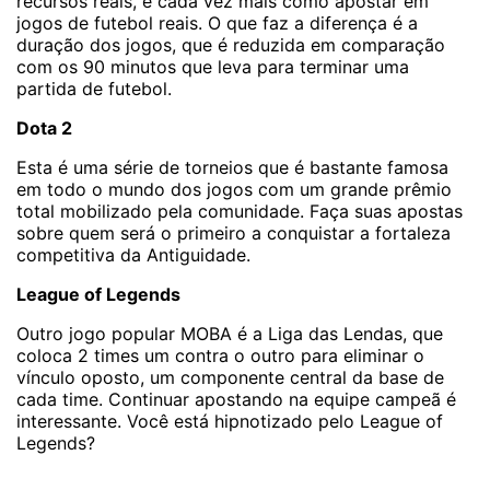
recursos reais, é cada vez mais como apostar em
jogos de futebol reais. O que faz a diferença é a
duração dos jogos, que é reduzida em comparação
com os 90 minutos que leva para terminar uma
partida de futebol.
Dota 2
Esta é uma série de torneios que é bastante famosa
em todo o mundo dos jogos com um grande prêmio
total mobilizado pela comunidade. Faça suas apostas
sobre quem será o primeiro a conquistar a fortaleza
competitiva da Antiguidade.
League of Legends
Outro jogo popular MOBA é a Liga das Lendas, que
coloca 2 times um contra o outro para eliminar o
vínculo oposto, um componente central da base de
cada time. Continuar apostando na equipe campeã é
interessante. Você está hipnotizado pelo League of
Legends?