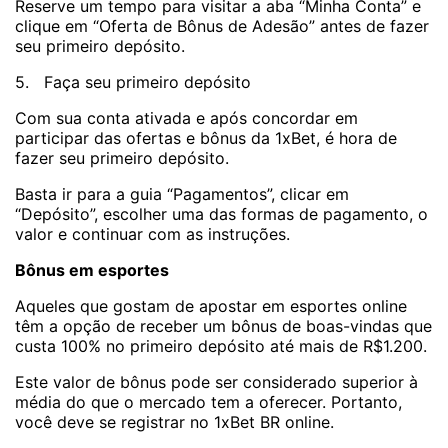
Reserve um tempo para visitar a aba “Minha Conta” e
clique em “Oferta de Bônus de Adesão” antes de fazer
seu primeiro depósito.
5. Faça seu primeiro depósito
Com sua conta ativada e após concordar em
participar das ofertas e bônus da 1xBet, é hora de
fazer seu primeiro depósito.
Basta ir para a guia “Pagamentos”, clicar em
“Depósito”, escolher uma das formas de pagamento, o
valor e continuar com as instruções.
Bônus em esportes
Aqueles que gostam de apostar em esportes online
têm a opção de receber um bônus de boas-vindas que
custa 100% no primeiro depósito até mais de R$1.200.
Este valor de bônus pode ser considerado superior à
média do que o mercado tem a oferecer. Portanto,
você deve se registrar no 1xBet BR online.