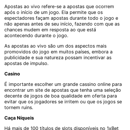
Apostas ao vivo refere-se a apostas que ocorrem
após o início de um jogo. Ela permite que os
espectadores façam apostas durante todo o jogo e
não apenas antes de seu início, fazendo com que as
chances mudem em resposta ao que está
acontecendo durante o jogo.
As apostas ao vivo são um dos aspectos mais
promovidos do jogo em muitos países, embora a
publicidade e sua natureza possam incentivar as
apostas de impulso.
Casino
É importante escolher um grande cassino online para
encontrar um site de apostas que tenha uma seleção
decente de jogos de boa qualidade em oferta para
evitar que os jogadores se irritem ou que os jogos se
tornem ruins.
Caça Níqueis
Há mais de 100 títulos de slots disponíveis no 1xBet