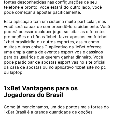
fontes desconhecidas nas configurações de seu
telefone e pronto, você estará do outro lado, você
pode começar a apostar pacificamente.
Esta aplicação tem um sistema muito particular, mas
você será capaz de compreendê-lo rapidamente. Você
poderá acessar qualquer jogo, solicitar as diferentes
promoções ou bônus 1xbet, fazer apostas em futebol,
1xbet brasileirão ou outros esportes, assim como
muitas outras coisas.O aplicativo da 1xBet oferece
uma ampla gama de eventos esportivos e cassinos
para os usuários que querem ganhar dinheiro. Você
pode participar de apostas esportivas no site oficial
da casa de apostas ou no aplicativo 1xbet site no pc
ou laptop.
1xBet Vantagens para os
Jogadores do Brasil
Como já mencionamos, um dos pontos mais fortes do
1xBet Brasil é a grande quantidade de opções