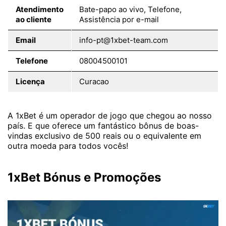
Atendimento
Bate-papo ao vivo, Telefone,
ao cliente
Assistência por e-mail
Email
info-pt@1xbet-team.com
Telefone
08004500101
Licença
Curacao
A 1xBet é um operador de jogo que chegou ao nosso
país. E que oferece um fantástico bônus de boas-
vindas exclusivo de 500 reais ou o equivalente em
outra moeda para todos vocês!
1xBet Bónus e Promoções