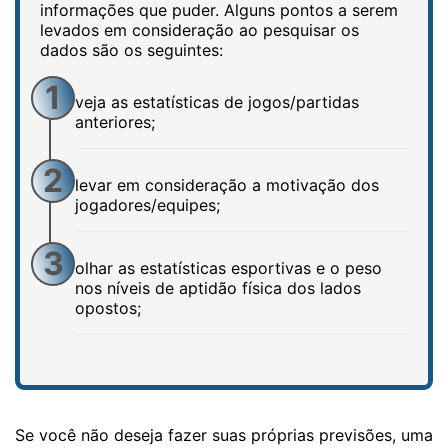
informações que puder. Alguns pontos a serem
levados em consideração ao pesquisar os
dados são os seguintes:
1
veja as estatísticas de jogos/partidas
anteriores;
2
levar em consideração a motivação dos
jogadores/equipes;
3
olhar as estatísticas esportivas e o peso
nos níveis de aptidão física dos lados
opostos;
Se você não deseja fazer suas próprias previsões, uma