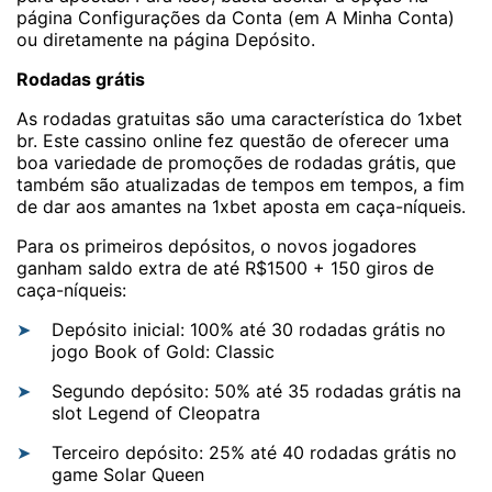
página Configurações da Conta (em A Minha Conta)
ou diretamente na página Depósito.
Rodadas grátis
As rodadas gratuitas são uma característica do 1xbet
br. Este cassino online fez questão de oferecer uma
boa variedade de promoções de rodadas grátis, que
também são atualizadas de tempos em tempos, a fim
de dar aos amantes na 1xbet aposta em caça-níqueis.
Para os primeiros depósitos, o novos jogadores
ganham saldo extra de até R$1500 + 150 giros de
caça-níqueis:
Depósito inicial: 100% até 30 rodadas grátis no
jogo Book of Gold: Classic
Segundo depósito: 50% até 35 rodadas grátis na
slot Legend of Cleopatra
Terceiro depósito: 25% até 40 rodadas grátis no
game Solar Queen