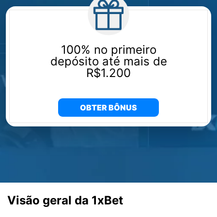
100% no primeiro
depósito até mais de
R$1.200
OBTER BÔNUS
Visão geral da 1xBet